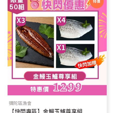
特價
彌陀區漁會
【快閃專區】金鰻玉鱸尊享組