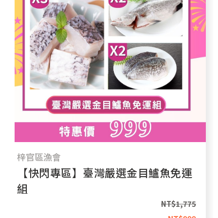
梓官區漁會
【快閃專區】臺灣嚴選金目鱸魚免運
組
NT$
1,775