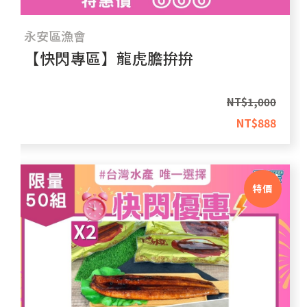
永安區漁會
【快閃專區】龍虎膽拚拚
NT$
1,000
NT$
888
特價