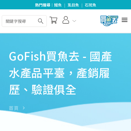
熱門搜尋：
鰻魚
|
虱目魚
|
石斑魚
全部商品
關於我們
GoFish買魚去 - 國產
好食好料理
水產品平臺，產銷履
合作夥伴
歷、驗證俱全
最新消息
訂單查詢
首頁