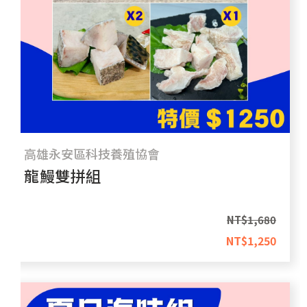
高雄永安區科技養殖協會
龍鰻雙拼組
NT$
1,680
NT$
1,250