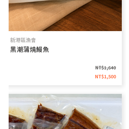
新港區漁會
黑潮蒲燒鰻魚
NT$
1,640
NT$
1,500