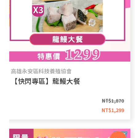
高雄永安區科技養殖協會
【快閃專區】龍鰻大餐
NT$
1,870
NT$
1,299