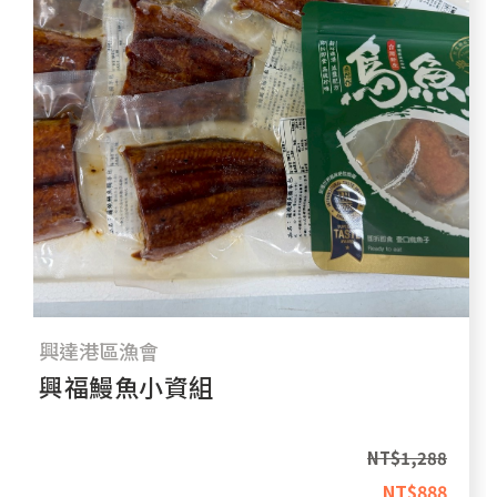
興達港區漁會
興福鰻魚小資組
NT$
1,288
NT$
888