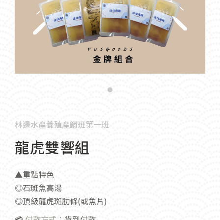
林邊水產養殖產銷班第一班
龍虎雙響組
▲重點特色
◎石斑魚高湯
◎頂級龍虎斑肋條(或魚片)
💳
付款方式：
貨到付款