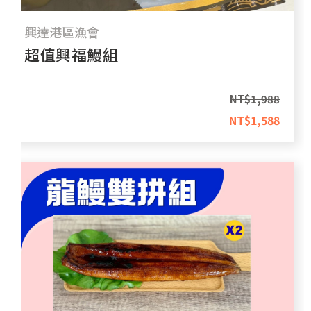
興達港區漁會
超值興福鰻組
NT$
1,988
NT$
1,588