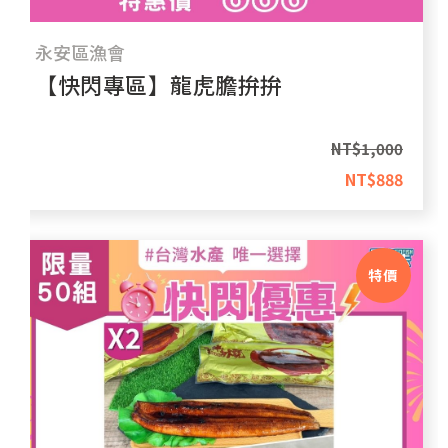
永安區漁會
【快閃專區】龍虎膽拚拚
NT$
1,000
NT$
888
特價