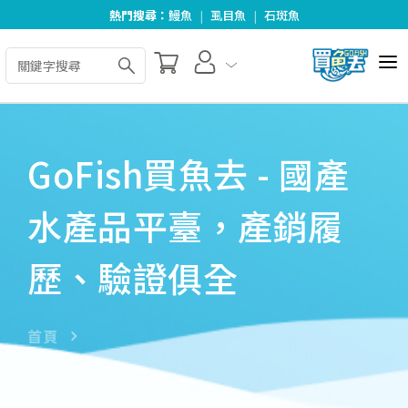
熱門搜尋：
鰻魚
|
虱目魚
|
石斑魚
全部商品
關於我們
GoFish買魚去 - 國產
好食好料理
水產品平臺，產銷履
合作夥伴
歷、驗證俱全
最新消息
訂單查詢
首頁