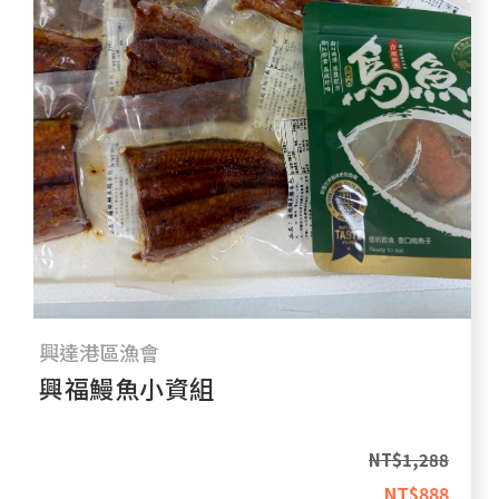
興達港區漁會
興福鰻魚小資組
NT$
1,288
NT$
888