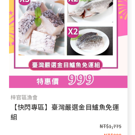
梓官區漁會
【快閃專區】臺灣嚴選金目鱸魚免運
組
NT$
1,775