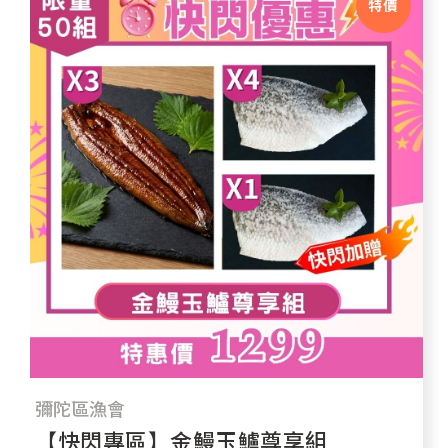
特價
彌陀區漁會
【快閃專區】金鰻玉鱸尊享組