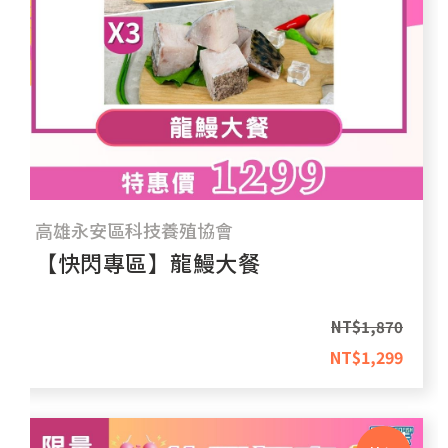
高雄永安區科技養殖協會
【快閃專區】龍鰻大餐
NT$
1,870
NT$
1,299