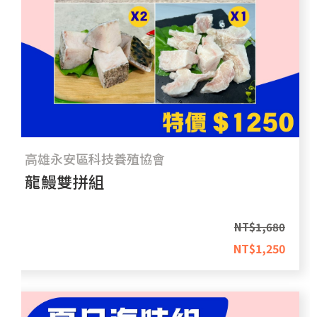
高雄永安區科技養殖協會
龍鰻雙拼組
NT$
1,680
NT$
1,250