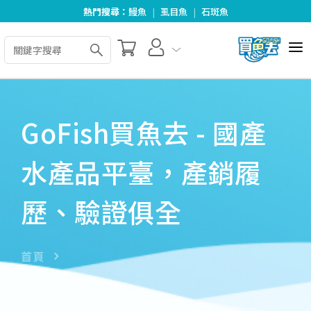
熱門搜尋：
鰻魚
|
虱目魚
|
石斑魚
全部商品
關於我們
GoFish買魚去 - 國產
好食好料理
水產品平臺，產銷履
合作夥伴
歷、驗證俱全
最新消息
訂單查詢
首頁