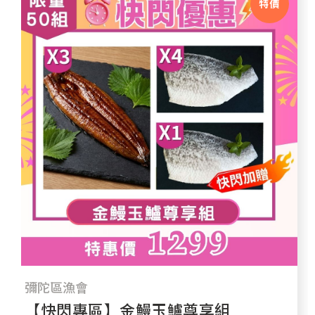
特價
彌陀區漁會
【快閃專區】金鰻玉鱸尊享組