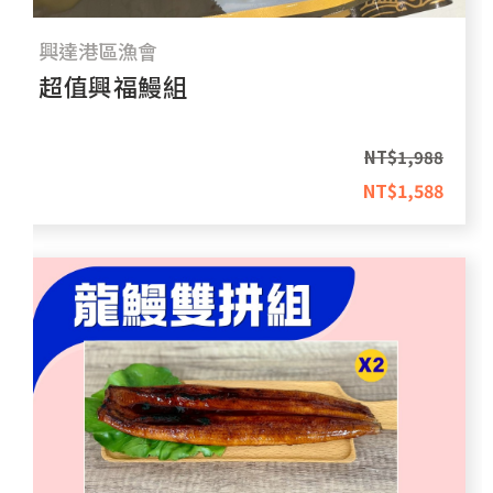
興達港區漁會
超值興福鰻組
NT$
1,988
NT$
1,588