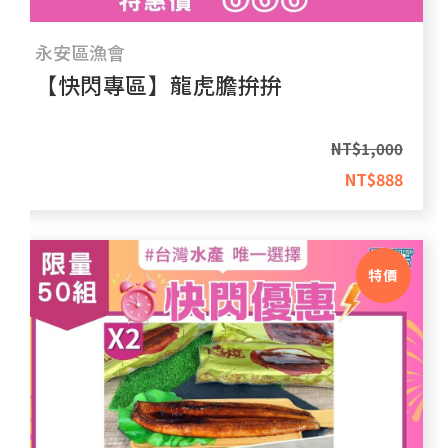
永安區漁會
【快閃專區】龍虎膽拚拚
NT$
1,000
NT$
888
特價