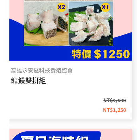
高雄永安區科技養殖協會
龍鰻雙拼組
NT$
1,680
NT$
1,250