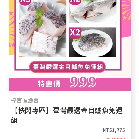
梓官區漁會
【快閃專區】臺灣嚴選金目鱸魚免運
組
NT$
1,775