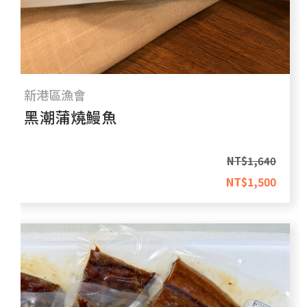
新港區漁會
黑潮蒲燒鰻魚
NT$
1,640
NT$
1,500