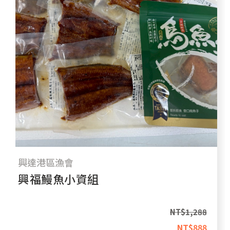
興達港區漁會
興福鰻魚小資組
NT$
1,288
NT$
888