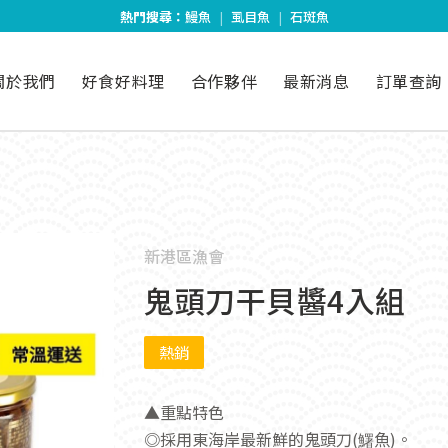
熱門搜尋：
鰻魚
|
虱目魚
|
石斑魚
關於我們
好食好料理
合作夥伴
最新消息
訂單查詢
新港區漁會
鬼頭刀干貝醬4入組
熱銷
▲重點特色
◎採用東海岸最新鮮的鬼頭刀(鱰魚)。