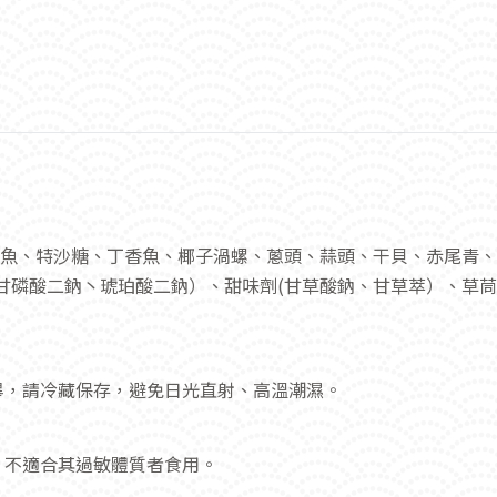
魷魚、特沙糖、丁香魚、椰子渦螺、蔥頭、蒜頭、干貝、赤尾青、辣
甘磷酸二鈉丶琥珀酸二鈉）、甜味劑(甘草酸鈉、甘草萃）、草茼粉、
畢，請冷藏保存，避免日光直射、高溫潮濕。
，不適合其過敏體質者食用。