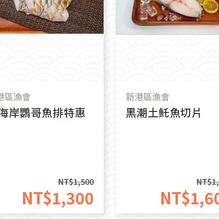
港區漁會
新港區漁會
海岸鸚哥魚排特惠
黑潮土魠魚切片
NT$
1,500
NT$
1
NT$
1,300
NT$
1,6