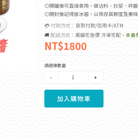
◎開罐後可直接食用，做沾料、炒菜、拌飯
◎開封後記得放冰箱，以保存其鮮度及美味
💳
付款方式：
貨到付款/信用卡/ATM
🚚
配送方式：
黑貓宅急便 冷凍宅配
、
本島
NT$1800
請選擇數量
-
+