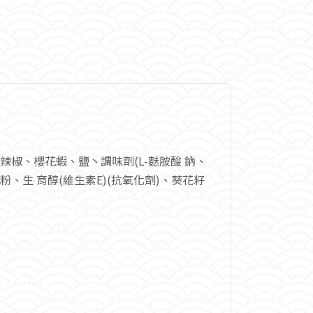
椒、櫻花蝦、鹽丶調味劑(L-麩胺酸 鈉、
生 育醇(維生素E)(抗氧化劑)、葵花籽