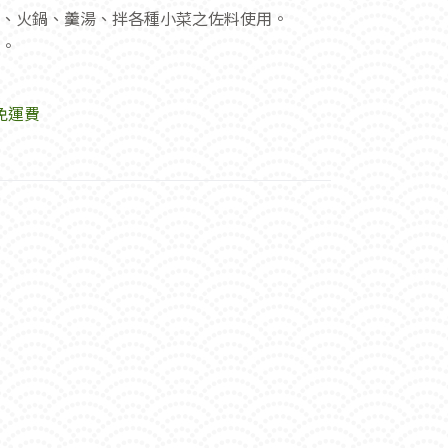
、火鍋、羹湯、拌各種小菜之佐料使用。
。
免運費