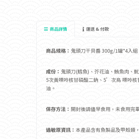
商品詳情
運送 & 付款
商品規格：
鬼頭刀干貝醬 300g/1罐*4入組
成份：
鬼頭刀(鱈魚)、芥花油、鮪魚肉、
5次黃嘌呤核甘磷酸二鈉、5’次鳥 嘌呤核
油。
保存方法：
開封後請儘早食用，未食用完
過敏原資訊：
本產品含有魚製品及甲殼類