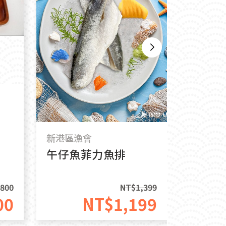
新港區漁
東海岸
排
新港區漁會
午仔魚菲力魚排
,800
NT$
1,399
00
NT$
1,199