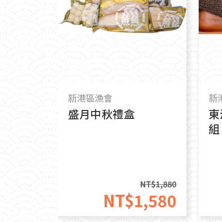
新港區漁會
新
盛月中秋禮盒
東
組
NT$
1,880
NT$
1,580